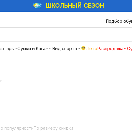
ШКОЛЬНЫЙ СЕЗОН
Подбор обу
ентарь
Сумки и багаж
Вид спорта
Лето
Распродажа
С
ов
о популярности
По размеру скидки