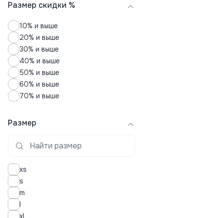
Юбки
Размер скидки %
10% и выше
20% и выше
30% и выше
40% и выше
50% и выше
60% и выше
70% и выше
Размер
xs
s
m
l
xl