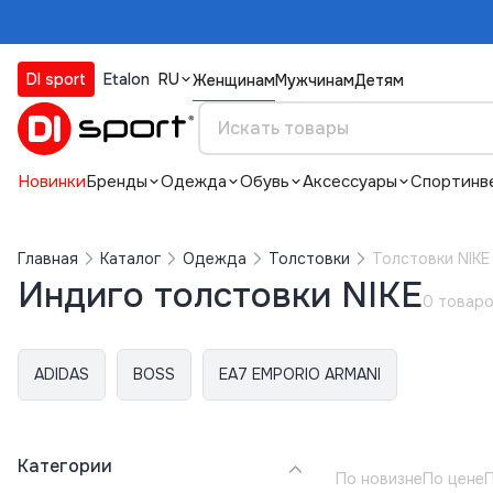
DI sport
Etalon
RU
Женщинам
Мужчинам
Детям
Новинки
Бренды
Одежда
Обувь
Аксессуары
Спортинв
Главная
Каталог
Одежда
Толстовки
Толстовки NIKE
Индиго толстовки NIKE
0 товар
ADIDAS
BOSS
EA7 EMPORIO ARMANI
Категории
По новизне
По цене
П