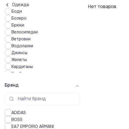
Одежда
Нет товаров
Боди
Болеро
Брюки
Велосипедки
Ветровки
Водолазки
Джинсы
Жилеты
Кардиганы
Комбинезоны
Кофты
Бренд
Купальники
Купальные костюмы
Куртки
Леггинсы
ADIDAS
Лонгсливы
BOSS
Лосины
EA7 EMPORIO ARMANI
Майки