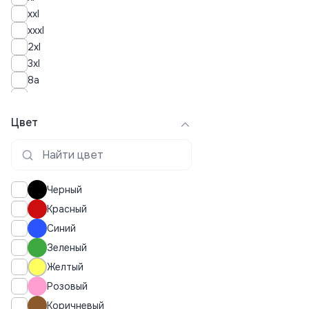
xxl
xxxl
2xl
3xl
8a
10
10a
Цвет
12a
14a
d34
d36
Черный
d38
Красный
d40
Синий
d42
104
Зеленый
110
Желтый
116
Розовый
128
Коричневый