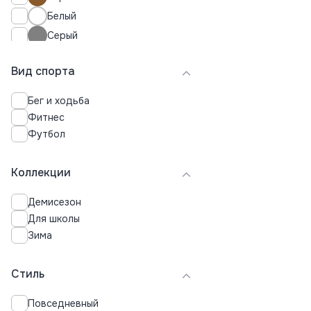
140
Белый
152
Серый
164
176
Голубой
Вид спорта
Серебряный
Бежевый
Бег и ходьба
Сиреневый
Фитнес
Ментоловый
Футбол
Сливовый
Графитовый
Коллекции
Демисезон
Для школы
Зима
Стиль
Повседневный