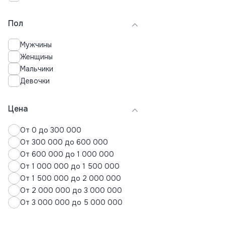
Нижнее белье
Пол
Пальто
Пижамы
Мужчины
Плавки
Женщины
Платья
Мальчики
Поло
Девочки
Пуховики
Рубашки
Свитера
Цена
Свитшоты
От 0 до 300 000
Спортивные костюмы
От 300 000 до 600 000
Термобелье
От 600 000 до 1 000 000
Толстовки
От 1 000 000 до 1 500 000
Топы
От 1 500 000 до 2 000 000
Футболки
От 2 000 000 до 3 000 000
Хиджабы
От 3 000 000 до 5 000 000
Худи
Шорты