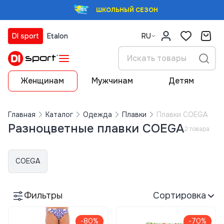
ШКОЛЬНЫЙ СЕЗОН
DI sport
Etalon
RU
Женщинам
Мужчинам
Детям
Главная
Каталог
Одежда
Плавки
Плавки COEGA
Разноцветные плавки COEGA
2 товара
COEGA
Фильтры
Сортировка
-80%
-70%