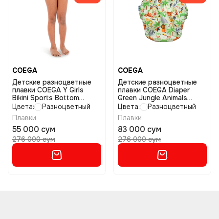
COEGA
COEGA
Детские разноцветные
Детские разноцветные
плавки COEGA Y Girls
плавки COEGA Diaper
Bikini Sports Bottom
Green Jungle Animals
размер 10
размер 36m
Цвета:
Разноцветный
Цвета:
Разноцветный
Плавки
Плавки
55 000 сум
83 000 сум
276 000 сум
276 000 сум