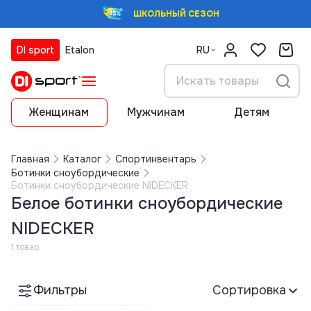
ШКОЛЬНЫЙ СЕЗОН
DI sport
Etalon
RU
Женщинам
Мужчинам
Детям
Главная
Каталог
Спортинвентарь
Ботинки сноубордические
Ботинки сноубордические NIDECKER
Белое ботинки сноубордические
NIDECKER
1 товар
Фильтры
Сортировка