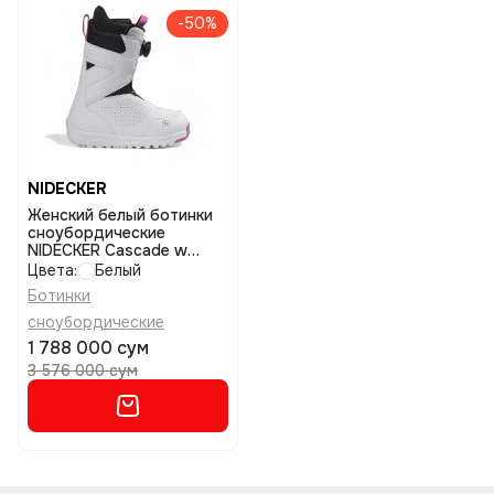
-50%
NIDECKER
Женский белый ботинки
сноубордические
NIDECKER Cascade w
размер 5,5
Цвета:
Белый
Ботинки
сноубордические
1 788 000 сум
3 576 000 сум