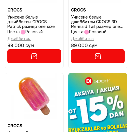
CROCS
CROCS
Унисеие белые
Унисеие белые
джиббитсы CROCS
джиббитсы CROCS 3D
Patrick размер one size
Mermaid Tail размер one
size
Цвета:
Розовый
Цвета:
Розовый
Джиббитсы
Джиббитсы
89 000 сум
89 000 сум
CROCS