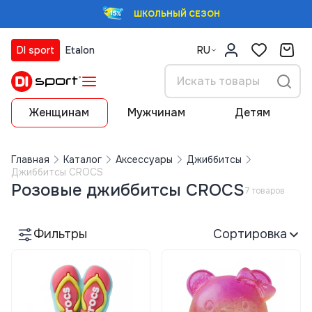
ШКОЛЬНЫЙ СЕЗОН
DI sport
Etalon
RU
Женщинам
Мужчинам
Детям
Главная
Каталог
Аксессуары
Джиббитсы
Джиббитсы CROCS
Розовые джиббитсы CROCS
7 товаров
Фильтры
Сортировка