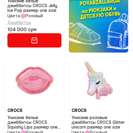
Унисеие белые
джиббитсы CROCS Jelly
Ice Pop размер one size
Цвета:
Розовый
Джиббитсы
104 000 сум
CROCS
CROCS
Унисеие белые
Унисеие розовые
джиббитсы CROCS
джиббитсы CROCS Glitter
Squishy Lips размер one
unicorn размер one size
size
Цвета:
Розовый
Цвета:
Розовый