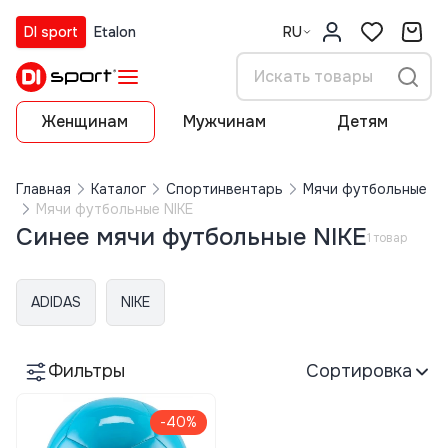
DI sport
Etalon
RU
Женщинам
Мужчинам
Детям
Главная
Каталог
Спортинвентарь
Мячи футбольные
Мячи футбольные NIKE
Синее мячи футбольные NIKE
1 товар
ADIDAS
NIKE
Фильтры
Сортировка
-40%