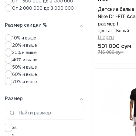
От 1 500 000 до 2 000 000
Юбки
От 2 000 000 до 3 000 000
Детские белые 
Nike Dri-FIT Ac
размер l
Размер скидки %
Цвета:
Белый
Шорты
10% и выше
20% и выше
501 000 сум
716 000 сум
30% и выше
40% и выше
50% и выше
60% и выше
70% и выше
Размер
xs
s