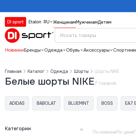
DI sport
Etalon
RU
Женщинам
Мужчинам
Детям
Новинки
Бренды
Одежда
Обувь
Аксессуары
Спортинв
Главная
Каталог
Одежда
Шорты
Шорты NIKE
Белые шорты NIKE
7 товаров
ADIDAS
BABOLAT
BLUEMINT
BOSS
EA7 
Категории
По новизне
По цене
П