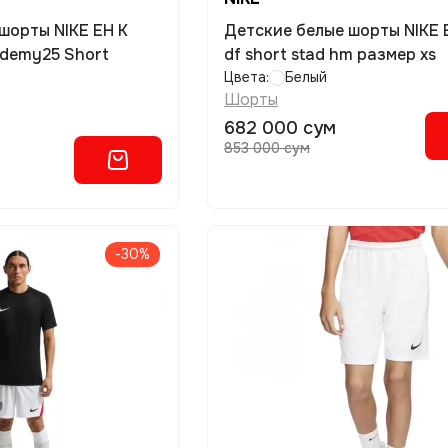
шорты NIKE EH K
Детские белые шорты NIKE E
ademy25 Short
df short stad hm размер xs
Цвета:
Белый
Шорты
682 000 сум
853 000 сум
-30%