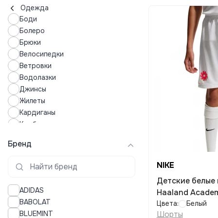
Одежда
Боди
Болеро
Брюки
Велосипедки
Ветровки
Водолазки
Джинсы
Жилеты
Кардиганы
Комбинезоны
Кофты
Бренд
Купальники
Купальные костюмы
NIKE
Куртки
Детские белые 
Леггинсы
ADIDAS
Haaland Acade
Лонгсливы
BABOLAT
Цвета:
Белый
Лосины
BLUEMINT
Шорты
Майки