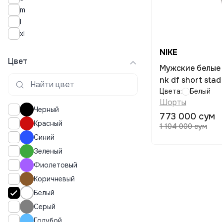
m
l
xl
NIKE
Цвет
Мужские белые 
nk df short sta
Цвета:
Белый
Шорты
Черный
773 000 сум
Красный
1 104 000 сум
Синий
Зеленый
Фиолетовый
Коричневый
Белый
Серый
Голубой