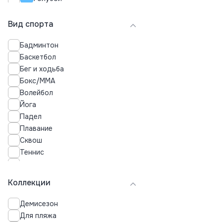
Серебряный
Вид спорта
Бежевый
Бордовый
Бадминтон
Салатовый
Баскетбол
Хаки
Бег и ходьба
Бокс/MMA
Индиго
Волейбол
Йога
Падел
Плавание
Сквош
Теннис
Треккинг и походы
Фитнес
Коллекции
Футбол
Демисезон
Для пляжа