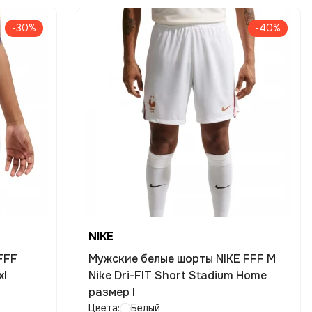
-30%
-40%
NIKE
FFF
Мужские белые шорты NIKE FFF M
xl
Nike Dri-FIT Short Stadium Home
размер l
Цвета:
Белый