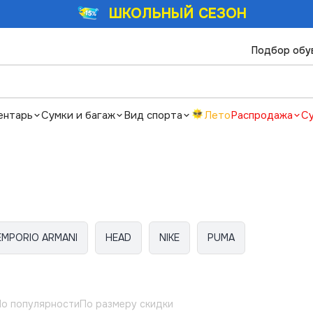
ШКОЛЬНЫЙ СЕЗОН
Подбор обу
ентарь
Сумки и багаж
Вид спорта
Лето
Распродажа
С
EMPORIO ARMANI
HEAD
NIKE
PUMA
о популярности
По размеру скидки