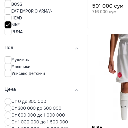
BOSS
501 000 сум
Нижнее белье
EA7 EMPORIO ARMANI
716 000 сум
Пальто
HEAD
Пижамы
NIKE
Плавки
PUMA
Платья
Поло
Пол
Пуховики
Рубашки
Мужчины
Свитера
Мальчики
Свитшоты
Унисекс детский
Спортивные костюмы
Термобелье
Толстовки
Цена
Топы
От 0 до 300 000
Футболки
От 300 000 до 600 000
Хиджабы
От 600 000 до 1 000 000
Худи
От 1 000 000 до 1 500 000
Шорты
NIKE