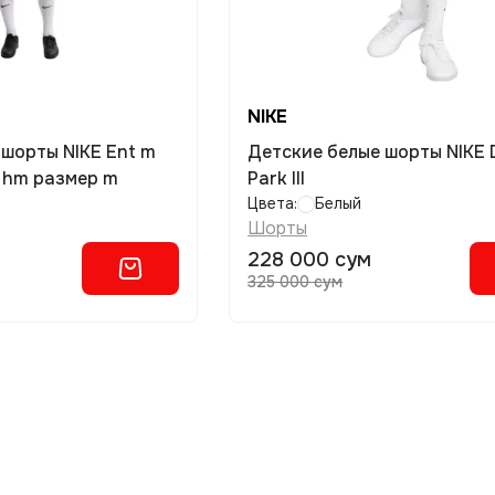
NIKE
шорты NIKE Ent m
Детские белые шорты NIKE D
d hm размер m
Park III
Цвета:
Белый
Шорты
228 000 сум
325 000 сум