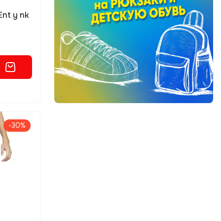
nt y nk
-30%