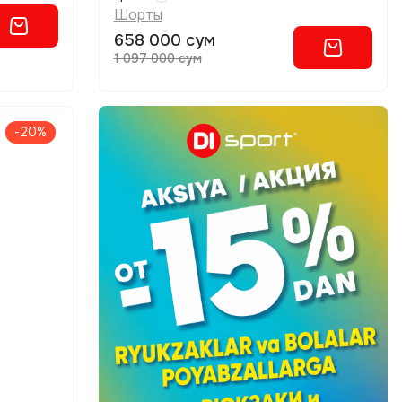
Шорты
658 000 сум
1 097 000 сум
-20%