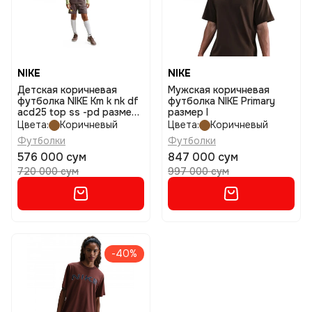
NIKE
NIKE
Детская коричневая
Мужская коричневая
футболка NIKE Km k nk df
футболка NIKE Primary
acd25 top ss -pd размер
размер l
xs
Цвета:
Коричневый
Цвета:
Коричневый
Футболки
Футболки
576 000 сум
847 000 сум
720 000 сум
997 000 сум
-40%