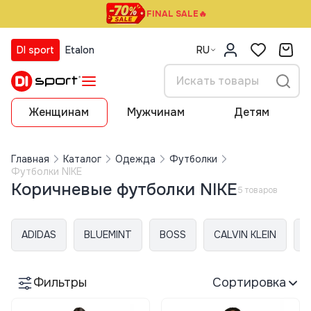
FINAL SALE🔥
DI sport
Etalon
RU
Женщинам
Мужчинам
Детям
Главная
Каталог
Одежда
Футболки
Футболки NIKE
Коричневые футболки NIKE
5 товаров
ADIDAS
BLUEMINT
BOSS
CALVIN KLEIN
E
Фильтры
Сортировка