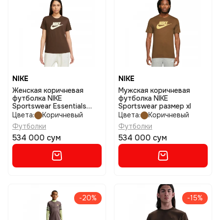
NIKE
NIKE
Женская коричневая
Мужская коричневая
футболка NIKE
футболка NIKE
Sportswear Essentials
Sportswear размер xl
размер l
Цвета:
Коричневый
Цвета:
Коричневый
Футболки
Футболки
534 000 сум
534 000 сум
-20%
-15%